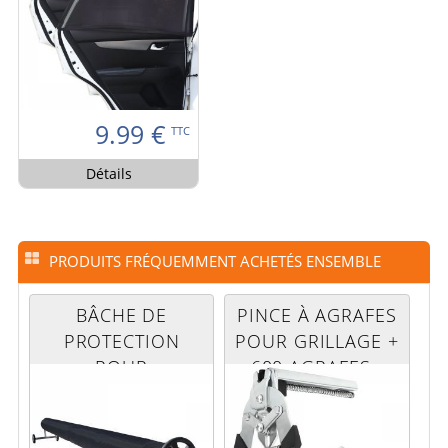
9.99
€
TTC
Détails
PRODUITS FRÉQUEMMENT ACHETÉS ENSEMBLE
BÂCHE DE
PINCE À AGRAFES
PROTECTION
POUR GRILLAGE +
POUR
600 AGRAFES -
ENROULEUR DE
GRIS
PISCINE - 6.80 M -
NOIR