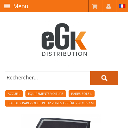
Menu
ACCUEIL
EQUIPEMENTS VOITURE
PARES-SOLEIL
LOT DE 2 PARE-SOLEIL POUR VITRES ARRIÈRE - 90 X 55 CM