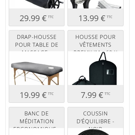
29.99 €
13.99 €
TTC
TTC
DRAP-HOUSSE
HOUSSE POUR
POUR TABLE DE
VÊTEMENTS
MASSAGE -
PREMIUM - 60 X
CONFORT PLUS -
100 CM - NOIR
ÉPONGE - GRIS
19.99 €
7.99 €
TTC
TTC
BANC DE
COUSSIN
MÉDITATION
D'ÉQUILIBRE -
ERGONOMIQUE -
NOIR