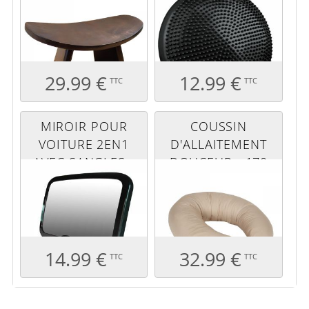
BOIS
29.99 €
12.99 €
TTC
TTC
MIROIR POUR
COUSSIN
VOITURE 2EN1
D'ALLAITEMENT
AVEC SANGLES -
DOUCEUR - 170
REFLET
CM - BEIGE UNI
14.99 €
32.99 €
TTC
TTC