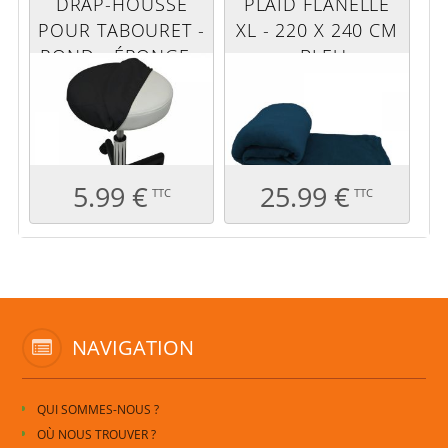
DRAP-HOUSSE
PLAID FLANELLE
POUR TABOURET -
XL - 220 X 240 CM
ROND - ÉPONGE -
- BLEU
NOIR
5.99 €
25.99 €
TTC
TTC
NAVIGATION
QUI SOMMES-NOUS ?
OÙ NOUS TROUVER ?