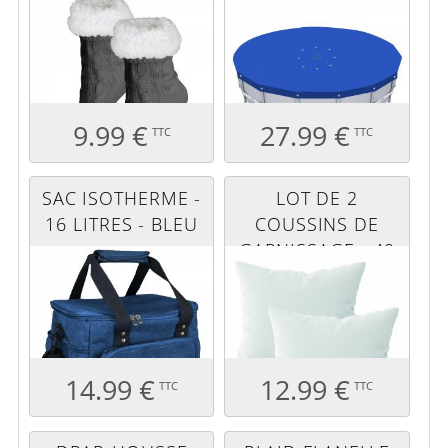
RONDE - 3,05 M -
BLEU ET GRIS
9.99 €
27.99 €
TTC
TTC
SAC ISOTHERME -
LOT DE 2
16 LITRES - BLEU
COUSSINS DE
GARNISSAGE - 40
X 40 CM
14.99 €
12.99 €
TTC
TTC