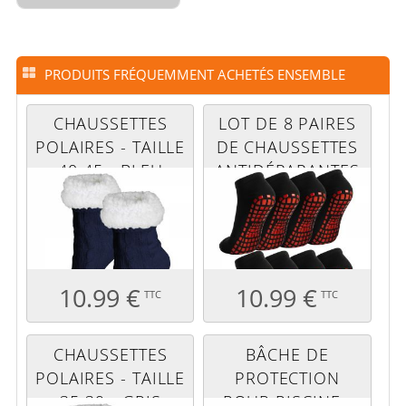
PRODUITS FRÉQUEMMENT ACHETÉS ENSEMBLE
CHAUSSETTES
LOT DE 8 PAIRES
POLAIRES - TAILLE
DE CHAUSSETTES
40-45 - BLEU
ANTIDÉRAPANTES
MARINE
- ENFANT - S -
NOIR
10.99 €
10.99 €
TTC
TTC
CHAUSSETTES
BÂCHE DE
POLAIRES - TAILLE
PROTECTION
35-39 - GRIS
POUR PISCINE -