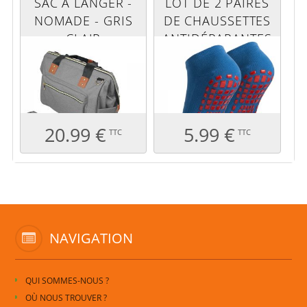
SAC À LANGER -
LOT DE 2 PAIRES
NOMADE - GRIS
DE CHAUSSETTES
CLAIR
ANTIDÉRAPANTES
- ENFANT - S -
BLEU
20.99 €
5.99 €
TTC
TTC
NAVIGATION
QUI SOMMES-NOUS ?
OÙ NOUS TROUVER ?