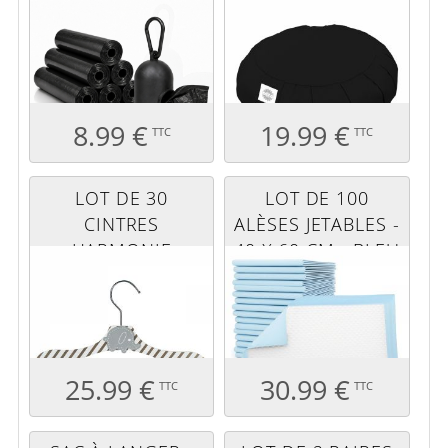
DISTRIBUTEUR -
13 CM - NOIR
NOIR
8.99 €
19.99 €
TTC
TTC
LOT DE 30
LOT DE 100
CINTRES
ALÈSES JETABLES -
HARMONIE
40 X 60 CM - BLEU
RAYURES BLANC
ET MARRON -
ÉLEPHANT GRIS
25.99 €
30.99 €
TTC
TTC