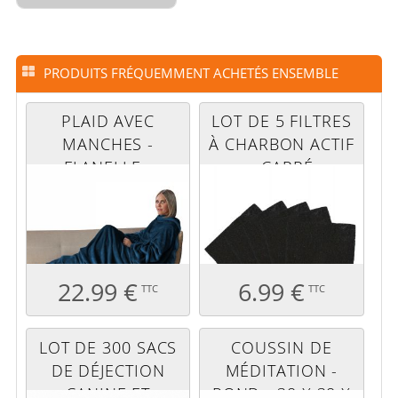
PRODUITS FRÉQUEMMENT ACHETÉS ENSEMBLE
PLAID AVEC
LOT DE 5 FILTRES
MANCHES -
À CHARBON ACTIF
FLANELLE -
- CARRÉ
ADULTE - BLEU
22.99 €
6.99 €
TTC
TTC
LOT DE 300 SACS
COUSSIN DE
DE DÉJECTION
MÉDITATION -
CANINE ET
ROND - 38 X 38 X