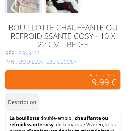
BOUILLOTTE CHAUFFANTE OU
REFROIDISSANTE COSY - 10 X
22 CM - BEIGE
RÉF :
EGK3422
P/N :
BOUILLOTTEBEIGECOSY
NOTRE PRIX TTC
9.99 €
Description
La bouillotte
double-emploi,
chauffante ou
refroidissante cosy
, de la marque Vivezen, vous