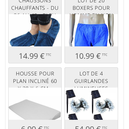
CHAUSSONS
LOT DE 20
CHAUFFANTS - DU
BOXERS POUR
36 AU 43 - BLEU
HOMME EN NON
TISSÉ SPUNLACE
JETABLES - BLEU
14.99 €
10.99 €
TTC
TTC
HOUSSE POUR
LOT DE 4
PLAN INCLINÉ 60
GUIRLANDES
X 30 X 6 CM -
LUMINEUSES
BLANC
SOLAIRES LED - Ø
2.2 CM - 17 M -
BLANC FROID
6.99 €
54.99 €
TTC
TTC