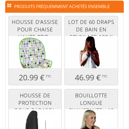
PRODUITS FRÉQUEMMENT ACHETÉS ENSEMBLE
HOUSSE D'ASSISE
LOT DE 60 DRAPS
POUR CHAISE
DE BAIN EN
HAUTE PTIT -
SPUNLACE 100 X
OLIVE
150 CM JETABLES
20.99 €
46.99 €
TTC
TTC
HOUSSE DE
BOUILLOTTE
PROTECTION
LONGUE
POUR PARASOL
CHAUFFANTE - 12
DÉPORTÉ - 265
X 80 CM - PRUNE
CM