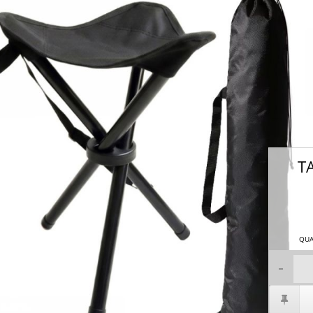
T
QUA
-