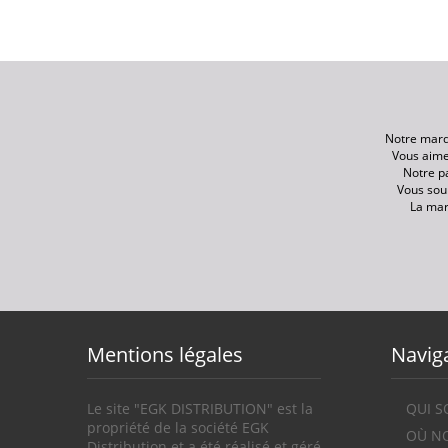
Notre marq
Vous aime
Notre p
Vous sou
La ma
Mentions légales
Navig
Le site "EGK DISTRIBUTION" est la
QUI 
propriété de la société EGK
OÙ NO
Distribution et a été réalisé et géré