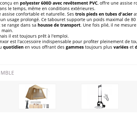
, conçu en
polyester 600D avec revêtement PVC
, offre une assise r
dans le temps, même en conditions extérieures.
e assise confortable et naturelle. Ses
trois pieds en tubes d'acier
as
nt un usage prolongé. Ce tabouret supporte un poids maximal de 80
et se range dans sa
housse de transport
. Une fois plié, il ne mesur
a main.
 mais il est toujours prêt à l'emploi.
Linxor est l'accessoire indispensable pour profiter pleinement de tou
u
quotidien
en vous offrant des
gammes
toujours plus
variées
et
d
EMBLE