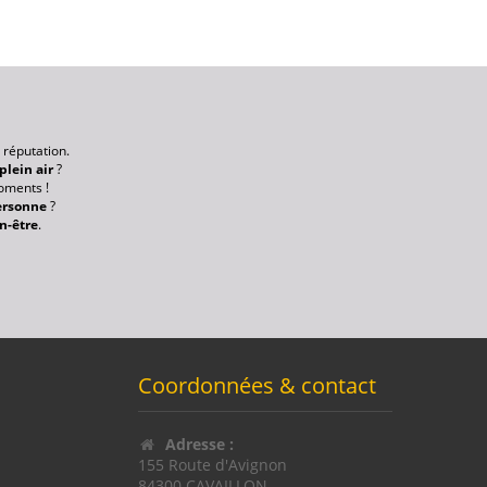
 réputation.
 plein air
?
oments !
personne
?
n-être
.
Coordonnées & contact
Adresse :
155 Route d'Avignon
84300 CAVAILLON