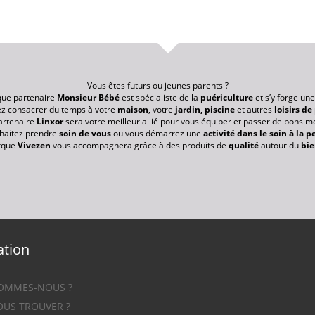
Vous êtes futurs ou jeunes parents ?
ue partenaire
Monsieur Bébé
est spécialiste de la
puériculture
et s’y forge une
z consacrer du temps à votre
maison
, votre
jardin, piscine
et autres
loisirs de
artenaire
Linxor
sera votre meilleur allié pour vous équiper et passer de bons m
haitez prendre
soin de vous
ou vous démarrez une
activité dans le soin à la 
rque
Vivezen
vous accompagnera grâce à des produits de
qualité
autour du
bie
ation
SOMMES-NOUS ?
US TROUVER ?