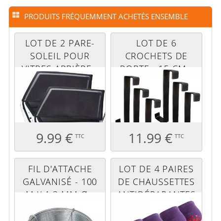
PRODUITS FRÉQUEMMENT ACHETÉS ENSEMBLE
LOT DE 2 PARE-
LOT DE 6
SOLEIL POUR
CROCHETS DE
VITRES ARRIÈRE -
PORTE - 15 CM -
110 X 55 CM
NOIR
9.99 €
11.99 €
TTC
TTC
FIL D'ATTACHE
LOT DE 4 PAIRES
GALVANISÉ - 100
DE CHAUSSETTES
M X 1,3 MM Ø -
ANTIDÉRAPANTES
GRIS
- ENFANT - M -
VIOLET