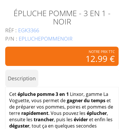
ÉPLUCHE POMME - 3 EN 1 -
NOIR
RÉF :
EGK3366
P/N :
EPLUCHEPOMMENOIR
NOTRE PRIX TTC
12.99 €
Description
Cet
épluche pomme 3 en 1
Linxor, gamme La
Voguette, vous permet de
gagner du temps
et
de préparer vos pommes, poires et pommes de
terre
rapidement
. Vous pouvez les
éplucher
,
ensuite les
trancher
, puis les
évider
et enfin les
déguster
, tout ça en quelques secondes