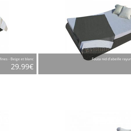
fines - Beige et blanc
Fouta nid d'abeille rayur
29.99€