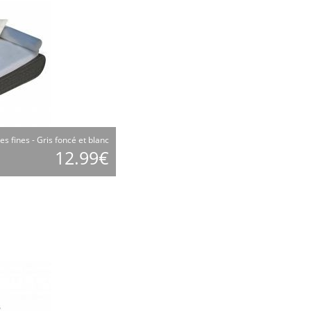
es fines - Gris foncé et blanc
12.99€