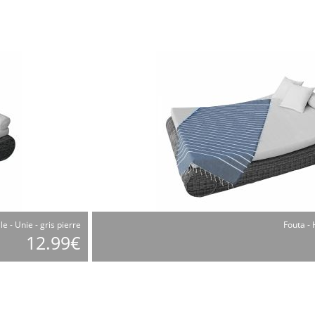
le - Unie - gris pierre
Fouta - 
12.99€