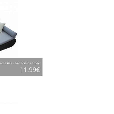
res fines - Gris foncé et rose
11.99€