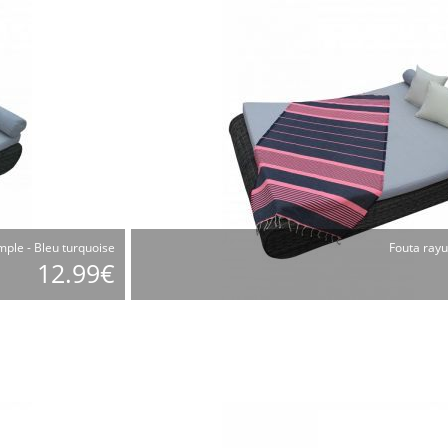
mple - Bleu turquoise
Fouta rayu
12.99€