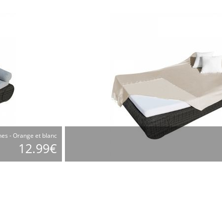
nes - Orange et blanc
12.99€