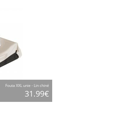
Fouta XXL unie - Lin chiné
31.99€