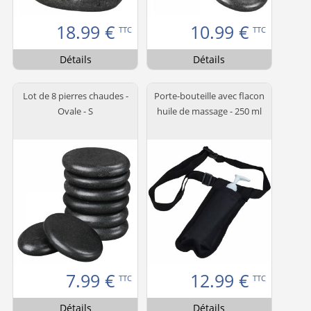
18.99
€
10.99
€
TTC
TTC
Détails
Détails
Lot de 8 pierres chaudes -
Porte-bouteille avec flacon
Ovale - S
huile de massage - 250 ml
7.99
€
12.99
€
TTC
TTC
Détails
Détails