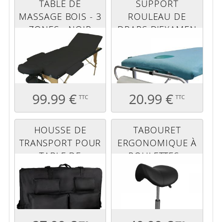
TABLE DE
SUPPORT
MASSAGE BOIS - 3
ROULEAU DE
ZONES - NOIR
DRAPS D'EXAMEN
EXTENSIBLE POUR
TABLE DE
MASSAGE
99.99 €
20.99 €
TTC
TTC
HOUSSE DE
TABOURET
TRANSPORT POUR
ERGONOMIQUE À
TABLE DE
ROULETTES -
MASSAGE AVEC
NOIR
RANGEMENTS -
NOIR