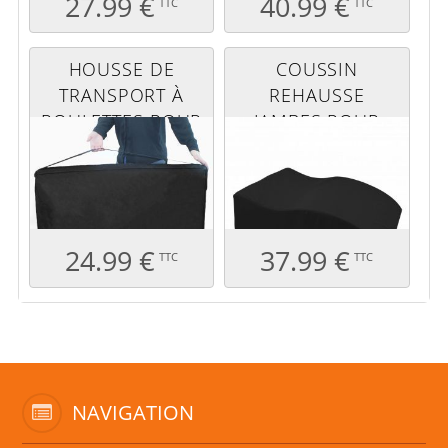
27.99 €
40.99 €
TTC
TTC
HOUSSE DE
COUSSIN
TRANSPORT À
REHAUSSE
ROULETTES POUR
JAMBES POUR
TABLE DE
TABLE DE
MASSAGE
MASSAGE - NOIR
24.99 €
37.99 €
TTC
TTC
NAVIGATION