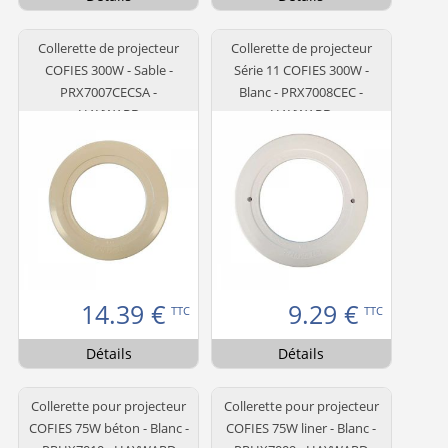
Collerette de projecteur
Collerette de projecteur
COFIES 300W - Sable -
Série 11 COFIES 300W -
PRX7007CECSA -
Blanc - PRX7008CEC -
HAYWARD
HAYWARD
14.39
€
9.29
€
TTC
TTC
Détails
Détails
Collerette pour projecteur
Collerette pour projecteur
COFIES 75W béton - Blanc -
COFIES 75W liner - Blanc -