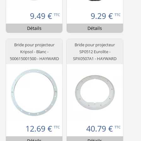
9.49
€
9.29
€
TTC
TTC
Détails
Détails
Bride pour projecteur
Bride pour projecteur
Kripsol - Blanc -
SP0512 Eurolite -
500615001500 - HAYWARD
SPX0507A1 - HAYWARD
12.69
€
40.79
€
TTC
TTC
Détails
Détails