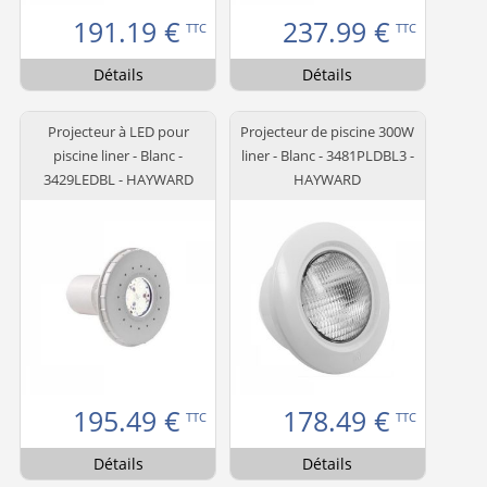
191.19
€
237.99
€
TTC
TTC
Détails
Détails
Projecteur à LED pour
Projecteur de piscine 300W
piscine liner - Blanc -
liner - Blanc - 3481PLDBL3 -
3429LEDBL - HAYWARD
HAYWARD
195.49
€
178.49
€
TTC
TTC
Détails
Détails