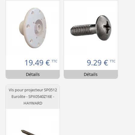
19.49
€
9.29
€
TTC
TTC
Détails
Détails
Vis pour projecteur SP0512
Eurolite - SPX0540Z16E -
HAYWARD