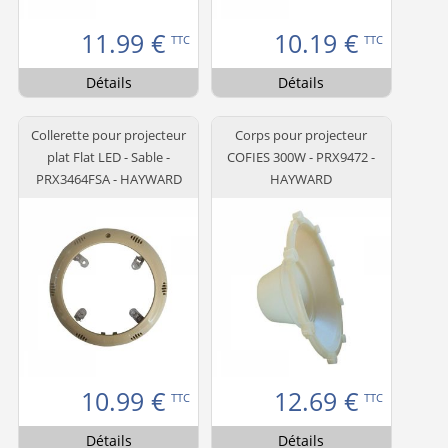
11.99
€
10.19
€
TTC
TTC
Détails
Détails
Collerette pour projecteur
Corps pour projecteur
plat Flat LED - Sable -
COFIES 300W - PRX9472 -
PRX3464FSA - HAYWARD
HAYWARD
10.99
€
12.69
€
TTC
TTC
Détails
Détails