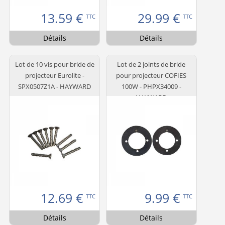
13.59
€
29.99
€
TTC
TTC
Détails
Détails
Lot de 10 vis pour bride de
Lot de 2 joints de bride
projecteur Eurolite -
pour projecteur COFIES
SPX0507Z1A - HAYWARD
100W - PHPX34009 -
HAYWARD
12.69
€
9.99
€
TTC
TTC
Détails
Détails