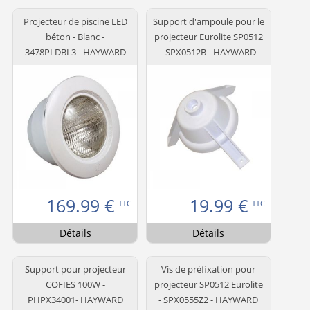
Projecteur de piscine LED
Support d'ampoule pour le
béton - Blanc -
projecteur Eurolite SP0512
3478PLDBL3 - HAYWARD
- SPX0512B - HAYWARD
169.99
€
19.99
€
TTC
TTC
Détails
Détails
Support pour projecteur
Vis de préfixation pour
COFIES 100W -
projecteur SP0512 Eurolite
PHPX34001- HAYWARD
- SPX0555Z2 - HAYWARD