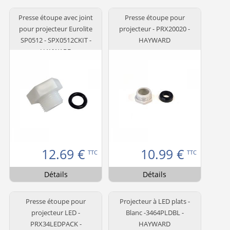
Presse étoupe avec joint
Presse étoupe pour
pour projecteur Eurolite
projecteur - PRX20020 -
SP0512 - SPX0512CKIT -
HAYWARD
HAYWARD
12.69
€
10.99
€
TTC
TTC
Détails
Détails
Presse étoupe pour
Projecteur à LED plats -
projecteur LED -
Blanc -3464PLDBL -
PRX34LEDPACK -
HAYWARD