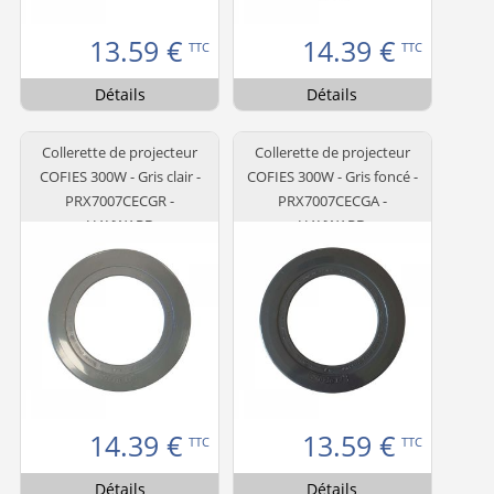
13.59
€
14.39
€
TTC
TTC
Détails
Détails
Collerette de projecteur
Collerette de projecteur
COFIES 300W - Gris clair -
COFIES 300W - Gris foncé -
PRX7007CECGR -
PRX7007CECGA -
HAYWARD
HAYWARD
14.39
€
13.59
€
TTC
TTC
Détails
Détails