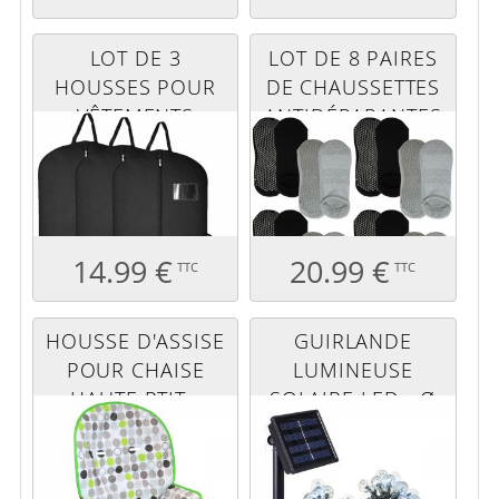
LOT DE 3
LOT DE 8 PAIRES
HOUSSES POUR
DE CHAUSSETTES
VÊTEMENTS
ANTIDÉRAPANTES
PREMIUM - 60 X
- XL - GRIS ET
120 CM - NOIR
NOIR
14.99 €
20.99 €
TTC
TTC
HOUSSE D'ASSISE
GUIRLANDE
POUR CHAISE
LUMINEUSE
HAUTE PTIT -
SOLAIRE LED - Ø
OLIVE
2.2 CM - 17 M -
BLANC FROID