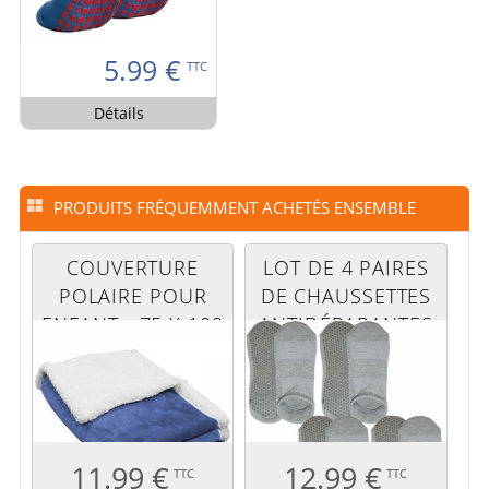
5.99
€
TTC
Détails
PRODUITS FRÉQUEMMENT ACHETÉS ENSEMBLE
COUVERTURE
LOT DE 4 PAIRES
POLAIRE POUR
DE CHAUSSETTES
ENFANT - 75 X 100
ANTIDÉRAPANTES
CM - BLEU
- L - GRIS
11.99 €
12.99 €
TTC
TTC