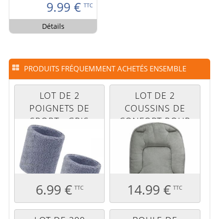
9.99
€
TTC
Détails
PRODUITS FRÉQUEMMENT ACHETÉS ENSEMBLE
LOT DE 2
LOT DE 2
POIGNETS DE
COUSSINS DE
SPORT - GRIS
CONFORT POUR
CHAISE HAUTE
PTIT - GRIS
SOURIS
6.99 €
14.99 €
TTC
TTC