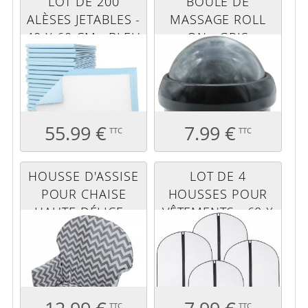
LOT DE 200
BOULE DE
ALÈSES JETABLES -
MASSAGE ROLL
40 X 60 CM - BLEU
ON - GRIS
55.99 €
7.99 €
TTC
TTC
HOUSSE D'ASSISE
LOT DE 4
POUR CHAISE
HOUSSES POUR
HAUTE DÉLICE -
VÊTEMENTS - 60 X
ZIG ZAG GRIS
80 CM -
TRANSPARENT
TTC
TTC